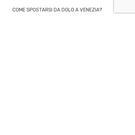
COME SPOSTARSI DA DOLO A VENEZIA?
Scopri di più
PRENOTA ORA CON CANCELLAZIONE
GRATUITA
PRENOTA