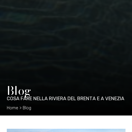
B
l
o
g
C
O
S
A
F
A
R
E
N
E
L
L
A
R
I
V
I
E
R
A
D
E
L
B
R
E
N
T
A
E
A
V
E
N
E
Z
I
A
Home
>
Blog