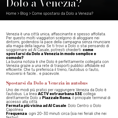
Dolo a Venezia?
Home
>
Blog
>
Come spostarsi da Dolo a Venezia?
Venezia è una città unica, affascinante e spesso affollata.
Per questo molti viaggiatori scelgono di alloggiare nei
dintorni, godendosi la pace della campagna senza rinunciare
alla magia della laguna. Se ti trovi a Dolo o stai pensando di
soggiornare ad Al Casale, potresti chiederti:
come
spostarsi da Dolo a Venezia in modo semplice e
comodo?
La buona notizia è che Dolo è perfettamente collegata con
Venezia grazie a una rete di trasporti pubblici affidabile ed
efficiente. Che tu preferisca il treno, l’autobus o l’auto,
muoversi è facile… e piacevole.
Spostarsi da Dolo a Venezia in autobus
Uno dei modi più pratici per raggiungere Venezia da Dolo è
l’autobus. La linea
ACTV extraurbana 53E
collega
direttamente Dolo a
Piazzale Roma
, il principale terminal di
accesso alla città.
Fermata più vicina ad Al Casale
: Dolo Centro o Dolo
Capolinea
Frequenza
: ogni 20-30 minuti circa (sia nei feriali che nei
festivi)