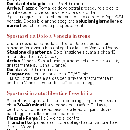
Durata del viaggio
: circa 35-40 minuti
Arrivo
: Piazzale Roma, da dove potrai proseguire a piedi o
con il vaporetto verso le varie zone della città
Biglietti acquistabili in tabaccheria, online o tramite l’app AVM
Venezia. È possibile anche scegliere
soluzioni giornaliere o
carnet
per chi prevede più spostamenti.
Spostarsi da Dolo a Venezia in treno
Un’altra opzione comoda è il treno. Dolo dispone di una
stazione ferroviaria ben collegata alla linea Venezia–Padova.
Stazione di partenza
: Dolo (stazione situata a circa 10
minuti di auto da Al Casale)
Arrivo
: Venezia Santa Lucia (stazione nel cuore della città,
direttamente sul Canal Grande)
Durata
: 25-30 minuti circa
Frequenza
: treni regionali ogni 30/60 minuti
È la soluzione ideale se desideri arrivare direttamente in
centro a Venezia, evitando traffico e parcheggi.
Spostarsi in auto: libertà e flessibilità
Se preferisci spostarti in auto, puoi raggiungere Venezia in
circa
30-40 minuti
, a seconda del traffico. Tuttavia, il
centro storico non è accessibile alle auto, quindi dovrai
parcheggiare nelle zone dedicate come:
Piazzale Roma
(il più vicino al centro)
Tronchetto
(più economico e collegato con vaporetto e
People Mover)