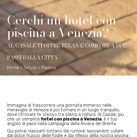
C
e
r
c
h
i
u
n
h
o
t
e
l
c
o
n
p
i
s
c
i
n
a
a
V
e
n
e
z
i
a
?
A
L
C
A
S
A
L
E
T
I
O
F
F
R
E
R
E
L
A
X
E
C
O
M
F
O
R
T
A
D
U
E
P
A
S
S
I
D
A
L
L
A
C
I
T
T
À
Home
>
Servizi
>
Piscina
Immagina di trascorrere una giornata immerso nelle
meraviglie di Venezia e poi tornare in un luogo tranquillo,
dove ritrovare te stesso tra silenzi e natura. Al Casale, più
che un semplice
hotel con piscina a Venezia
, è il tuo
angolo di pace nella campagna della Riviera del Brenta.
Qui potrai rilassarti lontano dal rumore, lasciandoti cullare
dal dolce fruscio delle foglie e dai riflessi della nostra piscina